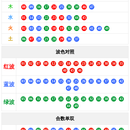
木
08
09
16
17
24
25
38
39
46
47
水
01
14
15
22
23
30
31
44
45
火
02
03
10
11
18
19
32
33
40
41
48
49
土
06
07
20
21
28
29
36
37
波色对照
01
02
07
08
12
13
18
19
23
24
29
30
34
35
红波
40
45
46
03
04
09
10
14
15
20
25
26
31
36
37
41
42
蓝波
47
48
05
06
11
16
17
21
22
27
28
32
33
38
39
43
绿波
44
49
合数单双