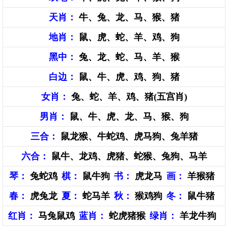
天肖：
牛、兔、龙、马、猴、猪
地肖：
鼠、虎、蛇、羊、鸡、狗
黑中：
兔、龙、蛇、马、羊、猴
白边：
鼠、牛、虎、鸡、狗、猪
女肖：
兔、蛇、羊、鸡、猪(五宫肖)
男肖：
鼠、牛、虎、龙、马、猴、狗
三合：
鼠龙猴、牛蛇鸡、虎马狗、兔羊猪
六合：
鼠牛、龙鸡、虎猪、蛇猴、兔狗、马羊
琴：
兔蛇鸡
棋：
鼠牛狗
书：
虎龙马
画：
羊猴猪
春：
虎兔龙
夏：
蛇马羊
秋：
猴鸡狗
冬：
鼠牛猪
红肖：
马兔鼠鸡
蓝肖：
蛇虎猪猴
绿肖：
羊龙牛狗