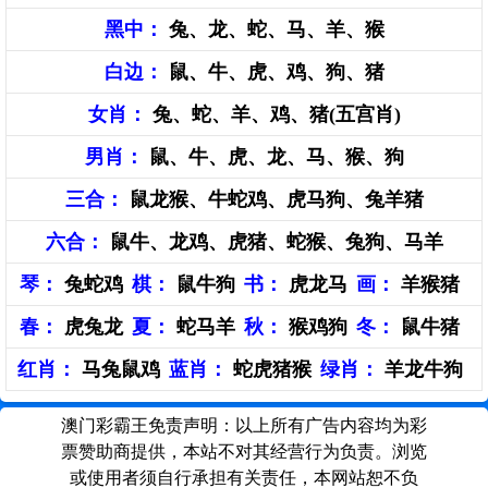
黑中：
兔、龙、蛇、马、羊、猴
白边：
鼠、牛、虎、鸡、狗、猪
女肖：
兔、蛇、羊、鸡、猪(五宫肖)
男肖：
鼠、牛、虎、龙、马、猴、狗
三合：
鼠龙猴、牛蛇鸡、虎马狗、兔羊猪
六合：
鼠牛、龙鸡、虎猪、蛇猴、兔狗、马羊
琴：
兔蛇鸡
棋：
鼠牛狗
书：
虎龙马
画：
羊猴猪
春：
虎兔龙
夏：
蛇马羊
秋：
猴鸡狗
冬：
鼠牛猪
红肖：
马兔鼠鸡
蓝肖：
蛇虎猪猴
绿肖：
羊龙牛狗
澳门彩霸王免责声明：以上所有广告内容均为彩
票赞助商提供，本站不对其经营行为负责。浏览
或使用者须自行承担有关责任，本网站恕不负