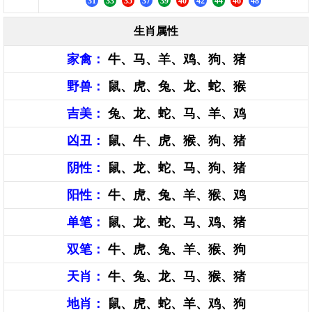
31
33
35
37
39
40
42
44
46
48
生肖属性
家禽：
牛、马、羊、鸡、狗、猪
野兽：
鼠、虎、兔、龙、蛇、猴
吉美：
兔、龙、蛇、马、羊、鸡
凶丑：
鼠、牛、虎、猴、狗、猪
阴性：
鼠、龙、蛇、马、狗、猪
阳性：
牛、虎、兔、羊、猴、鸡
单笔：
鼠、龙、蛇、马、鸡、猪
双笔：
牛、虎、兔、羊、猴、狗
天肖：
牛、兔、龙、马、猴、猪
地肖：
鼠、虎、蛇、羊、鸡、狗