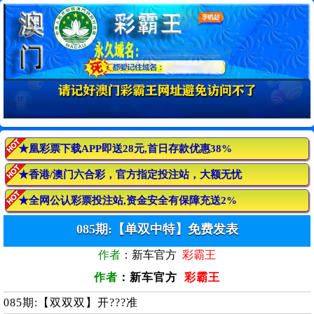
★凰彩票下载APP即送28元,首日存款优惠38%
★香港/澳门六合彩，官方指定投注站，大额无忧
★全网公认彩票投注站,资金安全有保障充送2%
085
期:【单双中特】免费发表
作者
：新车官方
彩霸王
作者
：新车官方
彩霸王
085期:【双双双】开???准