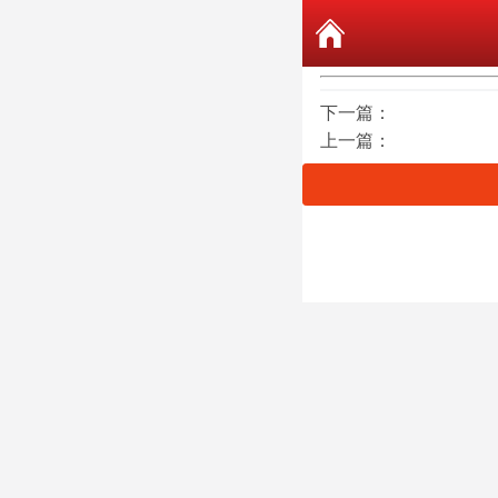
下一篇：
上一篇：