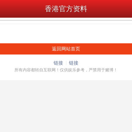
香港官方资料
返回网站首页
链接
链接
所有内容都转自互联网！仅供娱乐参考，严禁用于赌博！