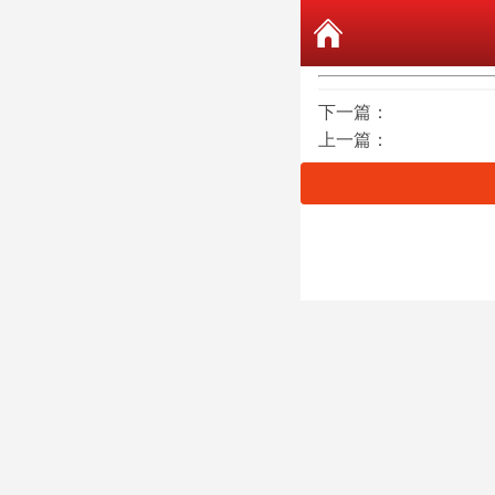
下一篇：
上一篇：