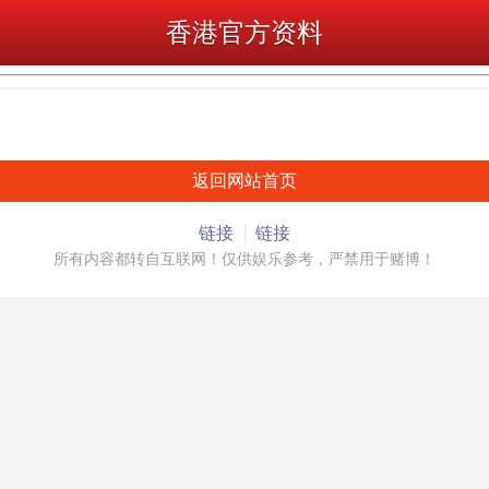
香港官方资料
返回网站首页
链接
链接
所有内容都转自互联网！仅供娱乐参考，严禁用于赌博！