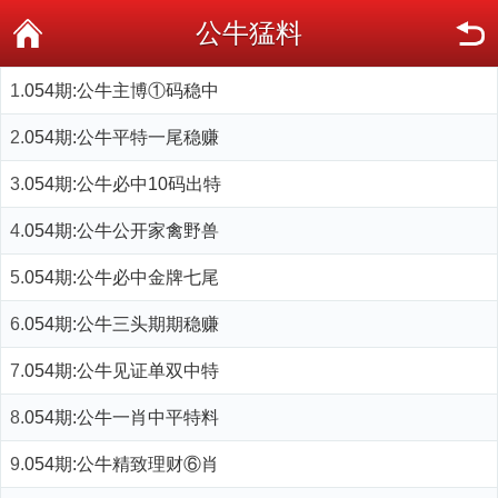
公牛猛料
1.
054期:公牛主博①码稳中
2.
054期:公牛平特一尾稳赚
3.
054期:公牛必中10码出特
4.
054期:公牛公开家禽野兽
5.
054期:公牛必中金牌七尾
6.
054期:公牛三头期期稳赚
7.
054期:公牛见证单双中特
8.
054期:公牛一肖中平特料
9.
054期:公牛精致理财⑥肖