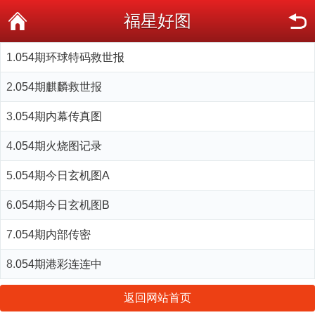
福星好图
1.
054期环球特码救世报
2.
054期麒麟救世报
3.
054期内幕传真图
4.
054期火烧图记录
5.
054期今日玄机图A
6.
054期今日玄机图B
7.
054期内部传密
8.
054期港彩连连中
返回网站首页