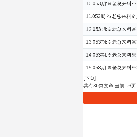
10.
053期:※老总来料
11.
053期:※老总来料
12.
053期:※老总来料
13.
053期:※老总来料
14.
053期:※老总来料
15.
053期:※老总来料
[下页]
共有80篇文章,当前1/6页