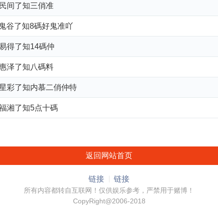
※民间了知三俏准
※鬼谷了知8碼好鬼准吖
※易得了知14碼仲
※惠泽了知八碼料
※星彩了知内慕二俏仲特
※福湘了知5点十碼
返回网站首页
链接
链接
所有内容都转自互联网！仅供娱乐参考，严禁用于赌博！
CopyRight@2006-2018